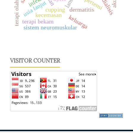
hemodialisis
terapi olahraga
lansia
hipertensi
infeksi
usia lanjut
cupping
dermatitis
kecemasan
keluarga
terapi bekam
sistem neuromuskular
VISITOR COUNTER